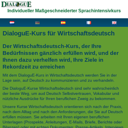
Individueller Maßgeschneiderter Sprachintensivkurs
DialoguE-Kurs für Wirtschaftsdeutsch
Der Wirtschaftsdeutsch-Kurs, der Ihre
Bedürfnissen gänzlich erfüllen wird, und der
Ihnen dazu verhelfen wird, Ihre Ziele in
Rekordzeit zu erreichen
Mit dem DialoguE-Kurs in Wirtschaftsdeutsch werden Sie in der
Lage sein, auf Deutsch zu kommunizieren und zu verhandeln.
Die DialoguE-Kurse Wirtschaftsdeutsch sind sehr wahrscheinlich
der beste Weg, um aud Deutsch Selbstvertrauen, Vokabular und
nützliche Ausdrücke für Ihren beruflichen Zweig zu bekommen.
Unsere Kurse Wirtschaftsdeutsch orientieren sich nach der Praxis,
nach dem Alltag und nach den Anforderungen, die Sie auf Deutsch
erfüllen müssen. Sie arbeiten mit Ihren eigenen beruflichen
Unterlagen (Prospekte, Anleitungen, E-Mails, Briefe, Berichte oder
Bilanzen) oder mit echten Dokumenten: Presse-Artikeln, Interviews,