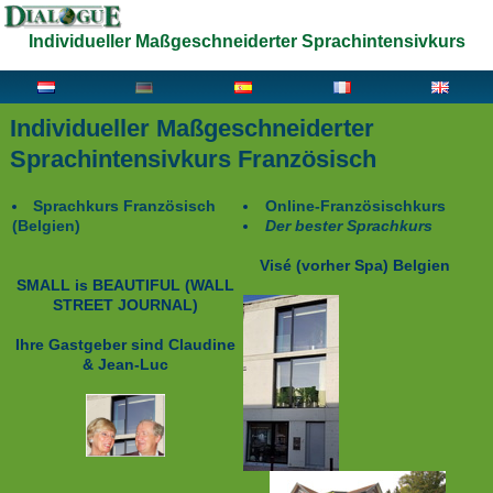
Individueller Maßgeschneiderter Sprachintensivkurs
Individueller Maßgeschneiderter
Sprachintensivkurs Französisch
Sprachkurs Französisch
Online-Französischkurs
(Belgien)
Der bester Sprachkurs
Visé (vorher Spa)
Belgien
SMALL is BEAUTIFUL
(WALL
STREET JOURNAL)
Ihre Gastgeber sind
Claudine
& Jean-Luc