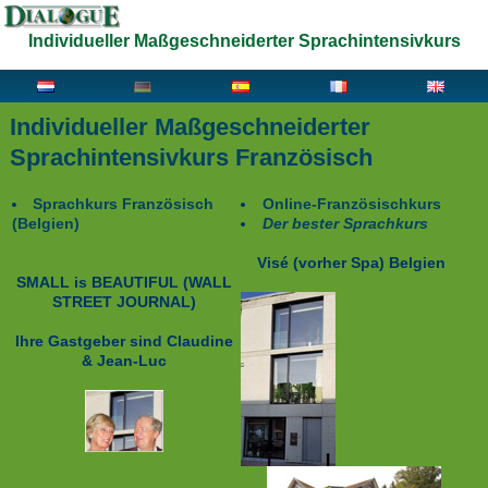
Individueller Maßgeschneiderter Sprachintensivkurs
Individueller Maßgeschneiderter
Sprachintensivkurs Französisch
Sprachkurs Französisch
Online-Französischkurs
(Belgien)
Der bester Sprachkurs
Visé (vorher Spa)
Belgien
SMALL is BEAUTIFUL
(WALL
STREET JOURNAL)
Ihre Gastgeber sind
Claudine
& Jean-Luc