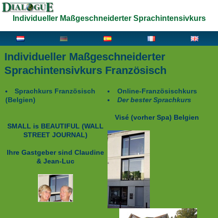
Individueller Maßgeschneiderter Sprachintensivkurs
Individueller Maßgeschneiderter
Sprachintensivkurs Französisch
Sprachkurs Französisch
Online-Französischkurs
(Belgien)
Der bester Sprachkurs
Visé (vorher Spa)
Belgien
SMALL is BEAUTIFUL
(WALL
STREET JOURNAL)
Ihre Gastgeber sind
Claudine
& Jean-Luc